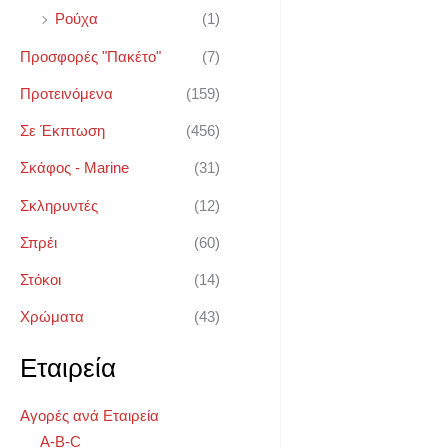
Ρούχα
(1)
Προσφορές "Πακέτο"
(7)
Προτεινόμενα
(159)
Σε Έκπτωση
(456)
Σκάφος - Marine
(31)
Σκληρυντές
(12)
Σπρέι
(60)
Στόκοι
(14)
Χρώματα
(43)
Εταιρεία
Αγορές ανά Εταιρεία
A-B-C