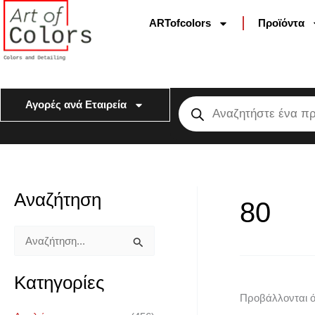
Μετάβαση
ARTofcolors
Προϊόντα
στο
περιεχόμενο
Αναζήτηση
προϊόντων
Αγορές ανά Εταιρεία
Αναζήτηση
Ε
Μ
80
λ
έ
ά
γ
Α
χ
ι
ν
Κατηγορίες
ι
σ
α
Προβάλλονται ό
σ
τ
ζ