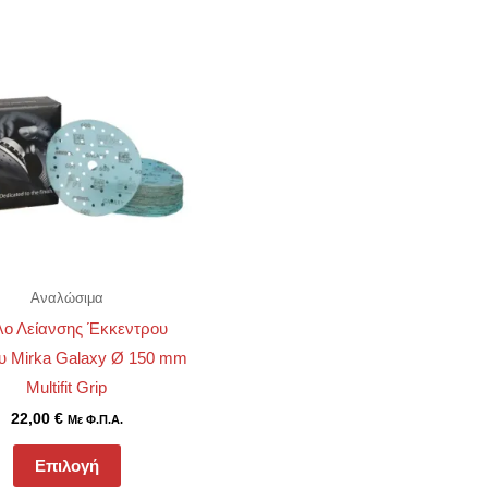
Αυτό
το
προϊόν
έχει
πολλαπλές
παραλλαγές.
Οι
επιλογές
μπορούν
Αναλώσιμα
να
ο Λείανσης Έκκεντρου
επιλεγούν
ου Mirka Galaxy Ø 150 mm
στη
Multifit Grip
σελίδα
22,00
€
του
Με Φ.Π.Α.
προϊόντος
Επιλογή