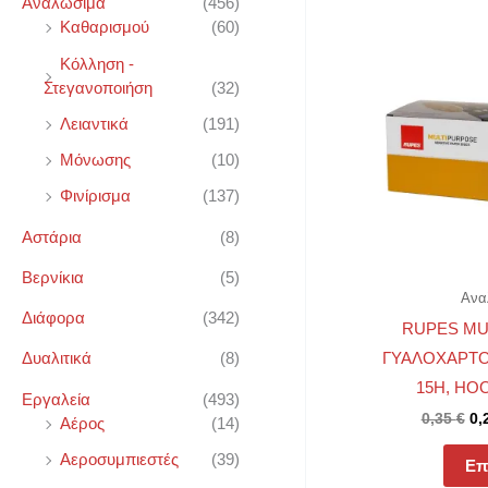
Αναλώσιμα
(456)
τ
η
ή
Καθαρισμού
(60)
Or
pr
τ
η
τ
Κόλληση -
wa
η
Στεγανοποιήση
(32)
τ
ι
0,
σ
ι
μ
Λειαντικά
(191)
η
μ
ή
Μόνωσης
(10)
γ
ή
Φινίρισμα
(137)
ι
Αστάρια
(8)
α
Βερνίκια
(5)
:
Ανα
Διάφορα
(342)
RUPES MU
ΓΥΑΛΟΧΑΡΤΟ
Δυαλιτικά
(8)
15H, HOO
Εργαλεία
(493)
0,35
€
0,
Αέρος
(14)
Αεροσυμπιεστές
(39)
Επ