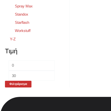
Spray Max
Standox
Starflash
Workstuff
Y-Z
Τιμή
Φιλτράρισμα