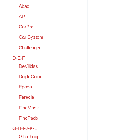
Abac
AP
CarPro
Car System
Challenger
D-E-F
DeVilbiss
Dupli-Color
Epoca
Farecla
FinoMask
FinoPads
G-H-I-J-K-L
GTechniq