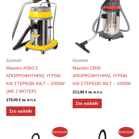
Εργαλεία
Εργαλεία
Maestro AS60-2
Maestro CB30
ΑΠΟΡΡΟΦΗΤΗΡΑΣ ΥΓΡΩΝ
ΑΠΟΡΡΟΦΗΤΗΡΑΣ ΥΓΡΩΝ
ΚΑΙ ΣΤΕΡΕΩΝ 60LT – 2000W
ΚΑΙ ΣΤΕΡΕΩΝ 30LT – 1000W
(ΜΕ 2 ΜΟΤΕΡ)
213,90
€
Με Φ.Π.Α.
279,00
€
Με Φ.Π.Α.
Στο καλάθι
Στο καλάθι
Original
Η
Original
Η
Έκπτωση!
Έκπτωση!
price
τρέχουσα
price
τρέχουσα