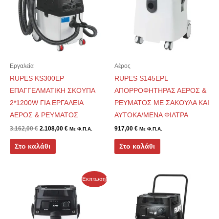
Εργαλεία
Αέρος
RUPES KS300EP
RUPES S145EPL
ΕΠΑΓΓΕΛΜΑΤΙΚΗ ΣΚΟΥΠΑ
ΑΠΟΡΡΟΦΗΤΗΡΑΣ ΑΕΡΟΣ &
2*1200W ΓΙΑ ΕΡΓΑΛΕΙΑ
ΡΕΥΜΑΤΟΣ ΜΕ ΣΑΚΟΥΛΑ ΚΑΙ
ΑΕΡΟΣ & ΡΕΥΜΑΤΟΣ
ΑΥΤΟΚΑ/ΜΕΝΑ ΦΙΛΤΡΑ
3.162,00
€
2.108,00
€
917,00
€
Με Φ.Π.Α.
Με Φ.Π.Α.
Στο καλάθι
Στο καλάθι
Original
Η
Έκπτωση!
price
τρέχουσα
was:
τιμή
1.364,00 €.
είναι:
909,00 €.