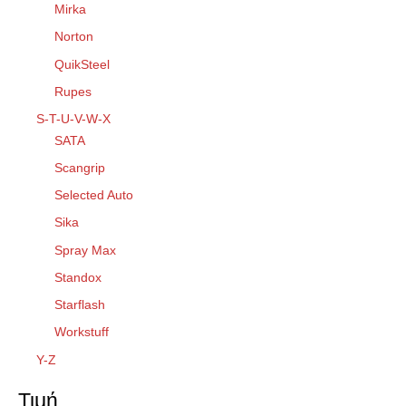
Mirka
Norton
QuikSteel
Rupes
S-T-U-V-W-X
SATA
Scangrip
Selected Auto
Sika
Spray Max
Standox
Starflash
Workstuff
Y-Z
Τιμή