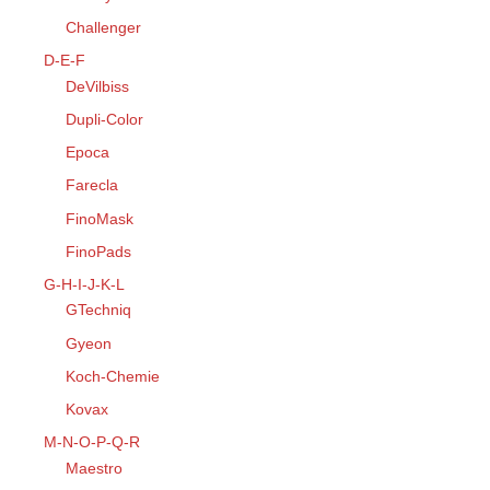
Challenger
D-E-F
DeVilbiss
Dupli-Color
Epoca
Farecla
FinoMask
FinoPads
G-H-I-J-K-L
GTechniq
Gyeon
Koch-Chemie
Kovax
M-N-O-P-Q-R
Maestro