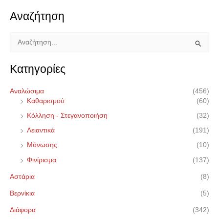
Αναζήτηση
Α
ν
Κατηγορίες
α
ζ
Αναλώσιμα
(456)
ή
Καθαρισμού
(60)
τ
Κόλληση - Στεγανοποιήση
(32)
η
Λειαντικά
(191)
σ
Μόνωσης
(10)
η
Φινίρισμα
(137)
γ
Αστάρια
(8)
ι
α
Βερνίκια
(5)
:
Διάφορα
(342)