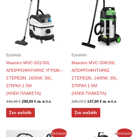
was:
τιμή
was:
τιμή
446,40 €.
είναι:
220,72 €.
είναι:
298,00 €.
147,00 €.
Εργαλεία
Εργαλεία
Maestro MVC-501/30L
Maestro MVC-508/30L
ΑΠΟΡΡΟΦΗΤΗΡΑΣ ΥΓΡΩΝ –
ΑΠΟΡΡΟΦΗΤΗΡΑΣ
ΣΤΕΡΕΩΝ, 1600W, 30L,
ΣΤΕΡΕΩΝ, 1400W, 30L,
ΣΠΙΡΑΛ 1.5M
ΣΠΙΡΑΛ 1.5M
(ΗΛΕΚ.ΠΛΑΚΕΤΑ)
(ΗΛΕΚ.ΠΛΑΚΕΤΑ)
446,40
€
298,00
€
220,72
€
147,00
€
Με Φ.Π.Α.
Με Φ.Π.Α.
Στο καλάθι
Στο καλάθι
Original
Η
Original
Η
Έκπτωση!
Έκπτωση!