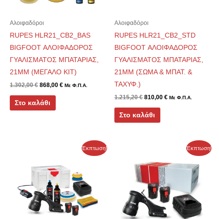
Αλοιφαδόροι
Αλοιφαδόροι
RUPES HLR21_CB2_BAS
RUPES HLR21_CB2_STD
BIGFOOT ΑΛΟΙΦΑΔΟΡΟΣ
BIGFOOT ΑΛΟΙΦΑΔΟΡΟΣ
ΓΥΑΛΙΣΜΑΤΟΣ ΜΠΑΤΑΡΙΑΣ,
ΓΥΑΛΙΣΜΑΤΟΣ ΜΠΑΤΑΡΙΑΣ,
21MM (ΜΕΓΑΛΟ ΚΙΤ)
21MM (ΣΩΜΑ & ΜΠΑΤ. &
ΤΑΧΥΦ.)
1.302,00
€
868,00
€
Με Φ.Π.Α.
1.215,20
€
810,00
€
Με Φ.Π.Α.
Στο καλάθι
Στο καλάθι
Original
Η
Original
Η
Έκπτωση!
Έκπτωση!
price
τρέχουσα
price
τρέχουσα
was:
τιμή
was:
τιμή
1.283,40 €.
είναι:
868,00 €.
είναι:
860,00 €.
580,00 €.