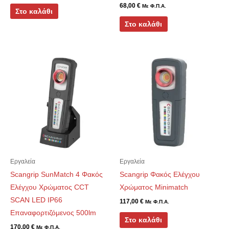
68,00
€
Με Φ.Π.Α.
Στο καλάθι
Στο καλάθι
Εργαλεία
Εργαλεία
Scangrip SunMatch 4 Φακός
Scangrip Φακός Ελέγχου
Ελέγχου Χρώματος CCT
Χρώματος Minimatch
SCAN LED IP66
117,00
€
Με Φ.Π.Α.
Επαναφορτιζόμενος 500lm
Στο καλάθι
170,00
€
Με Φ.Π.Α.