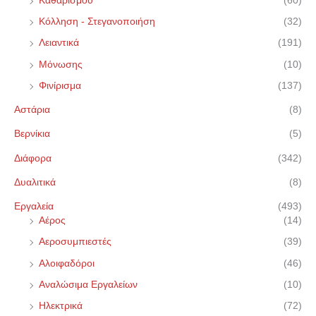
Καθαρισμού
(60)
τ
Κόλληση - Στεγανοποιήση
(32)
η
Λειαντικά
(191)
σ
Μόνωσης
(10)
η
Φινίρισμα
(137)
γ
Αστάρια
(8)
ι
α
Βερνίκια
(5)
:
Διάφορα
(342)
Δυαλιτικά
(8)
Εργαλεία
(493)
Αέρος
(14)
Αεροσυμπιεστές
(39)
Αλοιφαδόροι
(46)
Αναλώσιμα Εργαλείων
(10)
Ηλεκτρικά
(72)