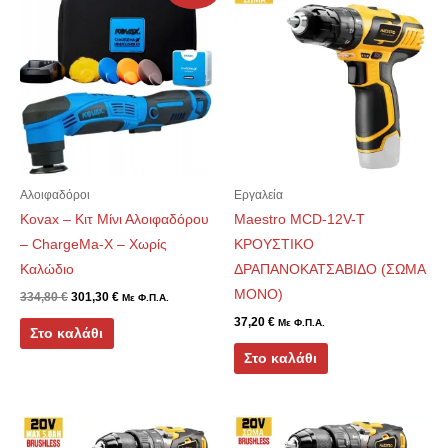
price
τρέχουσα
was:
τιμή
334,80 €.
είναι:
301,30 €.
Αλοιφαδόροι
Εργαλεία
Kovax – Κιτ Μίνι Αλοιφαδόρου
Maestro MCD-12V-T
– ChargeMa-X – Χωρίς
ΚΡΟΥΣΤΙΚΟ
Καλώδιο
ΔΡΑΠΑΝΟΚΑΤΣΑΒΙΔΟ (ΣΩΜΑ
ΜΟΝΟ)
334,80
€
301,30
€
Με Φ.Π.Α.
37,20
€
Με Φ.Π.Α.
Στο καλάθι
Στο καλάθι