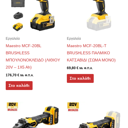
Εργαλεία
Εργαλεία
Maestro MCF-20BL
Maestro MCF-20BL-T
BRUSHLESS
BRUSHLESS ΠΑΛΜΙΚΟ
ΜΠΟΥΛΟΝΟΚΛΕΙΔΟ (ΛΙΘΙΟΥ
ΚΑΤΣΑΒΙΔΙ (ΣΩΜΑ ΜΟΝΟ)
20V – 1X5 Ah)
69,80
€
Με Φ.Π.Α.
176,70
€
Με Φ.Π.Α.
Στο καλάθι
Στο καλάθι