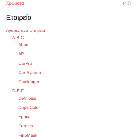
Χρώματα
(43)
Εταιρεία
Αγορές ανά Εταιρεία
A-B-C
Abac
AP
CarPro
Car System
Challenger
D-E-F
DeVilbiss
Dupli-Color
Epoca
Farecla
FinoMask