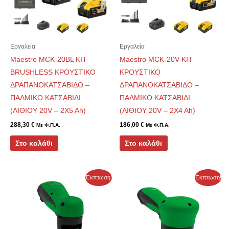
Εργαλεία
Εργαλεία
Maestro MCK-20BL KIT
Maestro MCK-20V KIT
BRUSHLESS ΚΡΟΥΣΤΙΚΟ
ΚΡΟΥΣΤΙΚΟ
ΔΡΑΠΑΝΟΚΑΤΣΑΒΙΔΟ –
ΔΡΑΠΑΝΟΚΑΤΣΑΒΙΔΟ –
ΠΑΛΜΙΚΟ ΚΑΤΣΑΒΙΔΙ
ΠΑΛΜΙΚΟ ΚΑΤΣΑΒΙΔΙ
(ΛΙΘΙΟΥ 20V – 2X5 Ah)
(ΛΙΘΙΟΥ 20V – 2X4 Ah)
288,30
€
186,00
€
Με Φ.Π.Α.
Με Φ.Π.Α.
Στο καλάθι
Στο καλάθι
Original
Η
Original
Η
Έκπτωση!
Έκπτωση!
price
τρέχουσα
price
τρέχουσα
was:
τιμή
was:
τιμή
353,40 €.
είναι:
359,60 €.
είναι:
318,06 €.
323,64 €.