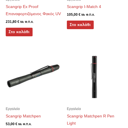
Scangrip Ex Proof
Scangrip I-Match 4
Επαναφορτιζόμενος Φακός UV
105,00
€
Με Φ.Π.Α.
231,80
€
Με Φ.Π.Α.
Στο καλάθι
Στο καλάθι
Εργαλεία
Εργαλεία
Scangrip Matchpen
Scangrip Matchpen R Pen
Light
53,00
€
Με Φ.Π.Α.