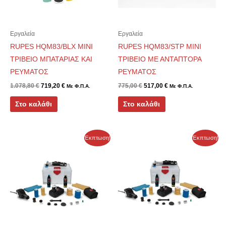
Εργαλεία
Εργαλεία
RUPES HQM83/BLX ΜΙΝΙ
RUPES HQM83/STP ΜΙΝΙ
ΤΡΙΒΕΙΟ ΜΠΑΤΑΡΙΑΣ ΚΑΙ
ΤΡΙΒΕΙΟ ΜΕ ΑΝΤΑΠΤΟΡΑ
ΡΕΥΜΑΤΟΣ
ΡΕΥΜΑΤΟΣ
1.078,80
€
719,20
€
775,00
€
517,00
€
Με Φ.Π.Α.
Με Φ.Π.Α.
Στο καλάθι
Στο καλάθι
Original
Η
Original
Η
Έκπτωση!
Έκπτωση!
price
τρέχουσα
price
τρέχουσα
was:
τιμή
was:
τιμή
1.196,60 €.
είναι:
1.302,00 €.
είναι:
800,00 €.
870,00 €.