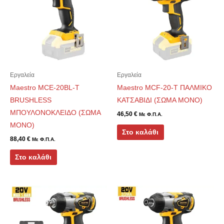
Εργαλεία
Εργαλεία
Maestro MCE-20BL-T
Maestro MCF-20-T ΠΑΛΜΙΚΟ
BRUSHLESS
ΚΑΤΣΑΒΙΔΙ (ΣΩΜΑ ΜΟΝΟ)
ΜΠΟΥΛΟΝΟΚΛΕΙΔΟ (ΣΩΜΑ
46,50
€
Με Φ.Π.Α.
ΜΟΝΟ)
Στο καλάθι
88,40
€
Με Φ.Π.Α.
Στο καλάθι