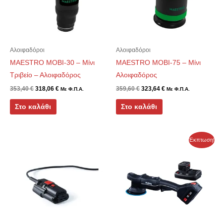
Αλοιφαδόροι
Αλοιφαδόροι
MAESTRO MOBI-30 – Μίνι
MAESTRO MOBI-75 – Μίνι
Τριβείο – Αλοιφαδόρος
Αλοιφαδόρος
353,40
€
318,06
€
359,60
€
323,64
€
Με Φ.Π.Α.
Με Φ.Π.Α.
Στο καλάθι
Στο καλάθι
Original
Η
Έκπτωση!
price
τρέχουσα
was:
τιμή
1.196,60 €.
είναι:
797,00 €.