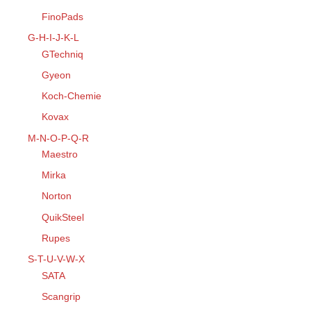
FinoPads
G-H-I-J-K-L
GTechniq
Gyeon
Koch-Chemie
Kovax
M-N-O-P-Q-R
Maestro
Mirka
Norton
QuikSteel
Rupes
S-T-U-V-W-X
SATA
Scangrip