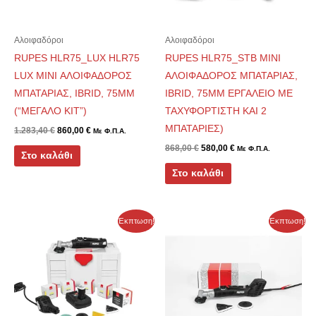
Αλοιφαδόροι
Αλοιφαδόροι
RUPES HLR75_LUX HLR75
RUPES HLR75_STB MINI
LUX MINI ΑΛΟΙΦΑΔΟΡΟΣ
ΑΛΟΙΦΑΔΟΡΟΣ ΜΠΑΤΑΡΙΑΣ,
ΜΠΑΤΑΡΙΑΣ, IBRID, 75MM
IBRID, 75MM ΕΡΓΑΛΕΙΟ ΜΕ
(“ΜΕΓΑΛΟ ΚΙΤ”)
ΤΑΧΥΦΟΡΤΙΣΤΗ ΚΑΙ 2
ΜΠΑΤΑΡΙΕΣ)
1.283,40
€
860,00
€
Με Φ.Π.Α.
868,00
€
580,00
€
Με Φ.Π.Α.
Στο καλάθι
Στο καλάθι
Original
Η
Original
Η
Έκπτωση!
Έκπτωση!
price
τρέχουσα
price
τρέχουσα
was:
τιμή
was:
τιμή
1.078,80 €.
είναι:
775,00 €.
είναι:
719,20 €.
517,00 €.