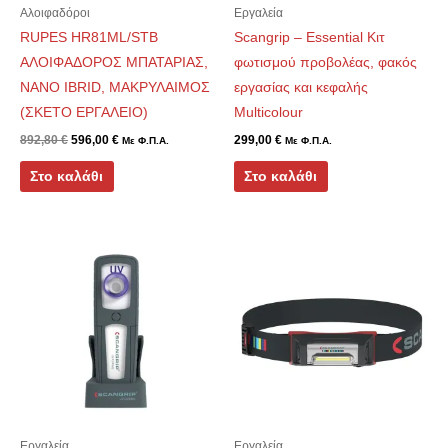
Αλοιφαδόροι
Εργαλεία
RUPES HR81ML/STB
Scangrip – Essential Κιτ
ΑΛΟΙΦΑΔΟΡΟΣ ΜΠΑΤΑΡΙΑΣ,
φωτισμού προβολέας, φακός
NANO IBRID, ΜΑΚΡΥΛΑΙΜΟΣ
εργασίας και κεφαλής
(ΣΚΕΤΟ ΕΡΓΑΛΕΙΟ)
Multicolour
892,80
€
596,00
€
299,00
€
Με Φ.Π.Α.
Με Φ.Π.Α.
Στο καλάθι
Στο καλάθι
Εργαλεία
Εργαλεία