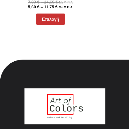
7,00
€
–
14,69
€
Με Φ.Π.Α.
5,60
€
–
11,75
€
Με Φ.Π.Α.
Επιλογή