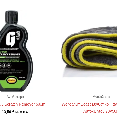
Αναλώσιμα
Αναλώσιμα
G3 Scratch Remover 500ml
Work Stuff Beast Συνθετικό Πα
Αυτοκινήτου 70×50
13,50
€
Με Φ.Π.Α.