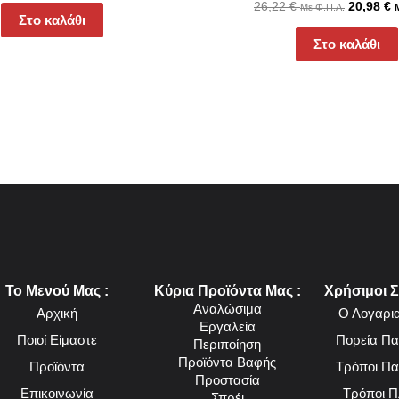
26,22
€
20,98
€
Με Φ.Π.Α.
Στο καλάθι
Στο καλάθι
Το Μενού Μας :
Κύρια Προϊόντα Μας :
Χρήσιμοι Σ
Αναλώσιμα
Αρχική
Ο Λογαρι
Εργαλεία
Ποιοί Είμαστε
Πορεία Πα
Περιποίηση
Προϊόντα Βαφής
Προϊόντα
Τρόποι Πα
Προστασία
Επικοινωνία
Τρόποι 
Σπρέι