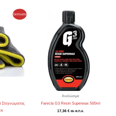
Έκπτωση!
Αναλώσιμα
νί Στεγνώματος
Farecla G3 Resin Superwax 500ml
εκ
17,36
€
Με Φ.Π.Α.