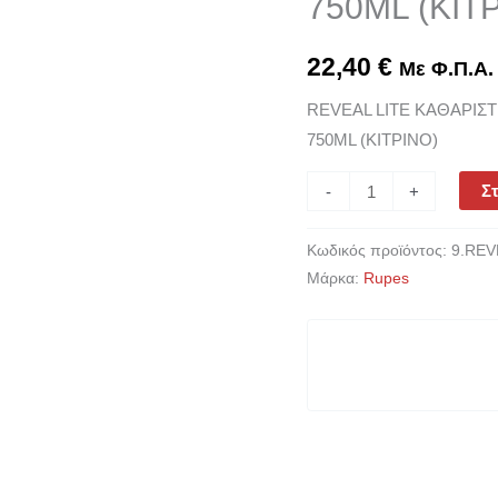
750ML (ΚΙΤ
&
ΚΡΥΣΤΑΛΛΩΝ,
22,40
€
Με Φ.Π.Α.
SPRAY
REVEAL LITE ΚΑΘΑΡΙΣ
750ML
750ML (ΚΙΤΡΙΝΟ)
(ΚΙΤΡΙΝΟ)
ποσότητα
Στ
-
+
Κωδικός προϊόντος:
9.RE
Μάρκα:
Rupes