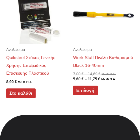
through
through
προϊόν
11,75 €
14,69 €
έχει
πολλαπλές
παραλλαγές.
Οι
επιλογές
μπορούν
Αναλώσιμα
Αναλώσιμα
να
Quiksteel Στόκος Γενικής
Work Stuff Πινέλο Καθαρισμού
επιλεγούν
Χρήσης Εποξειδικός
Black 16-40mm
στη
Επισκευής Πλαστικού
7,00
€
–
14,69
€
Με Φ.Π.Α.
5,60
€
–
11,75
€
Με Φ.Π.Α.
σελίδα
8,90
€
Με Φ.Π.Α.
του
Επιλογή
Στο καλάθι
προϊόντος