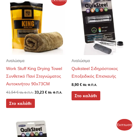
Αναλώσιμα
Αναλώσιμα
Work Stuff King Drying Towel
Quiksteel Σιδηρόστοκος
Συνθετικό Πανί Στεγνώματος
Εποξειδικός Επισκευής
Αυτοκινήτου 90x73CM
8,90
€
Με Φ.Π.Α.
41,54
€
33,23
€
Με Φ.Π.Α.
Με Φ.Π.Α.
Στο καλάθι
Στο καλάθι
Price
Price
Αυτό
Έκπτωση!
range:
range:
το
5,60 €
7,00 €