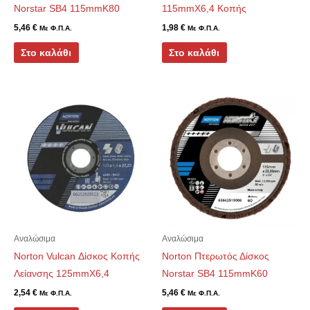
Norstar SB4 115mmK80
115mmX6,4 Κοπής
5,46
€
1,98
€
Με Φ.Π.Α.
Με Φ.Π.Α.
Στο καλάθι
Στο καλάθι
Αναλώσιμα
Αναλώσιμα
Norton Vulcan Δίσκος Κοπής
Norton Πτερωτός Δίσκος
Λείανσης 125mmX6,4
Norstar SB4 115mmK60
2,54
€
5,46
€
Με Φ.Π.Α.
Με Φ.Π.Α.