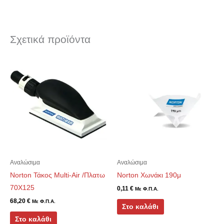
Σχετικά προϊόντα
Αναλώσιμα
Αναλώσιμα
Norton Τάκος Multi-Air /Πλατω
Norton Χωνάκι 190μ
70Χ125
0,11
€
Με Φ.Π.Α.
68,20
€
Με Φ.Π.Α.
Στο καλάθι
Στο καλάθι