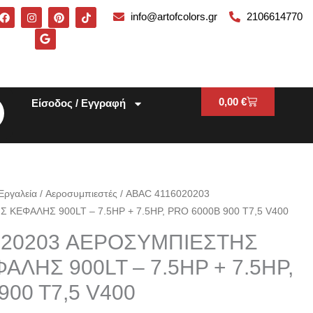
F
I
G
P
T
info@artofcolors.gr
2106614770
a
n
o
i
i
c
s
o
n
k
e
t
g
t
t
b
a
l
e
o
o
g
e
r
k
o
r
e
k
a
s
m
t
Cart
0,00
€
Είσοδος / Εγγραφή
Εργαλεία
/
Αεροσυμπιεστές
/ ABAC 4116020203
ΚΕΦΑΛΗΣ 900LT – 7.5HP + 7.5HP, PRO 6000B 900 T7,5 V400
020203 ΑΕΡΟΣΥΜΠΙΕΣΤΗΣ
ΑΛΗΣ 900LT – 7.5HP + 7.5HP,
900 T7,5 V400