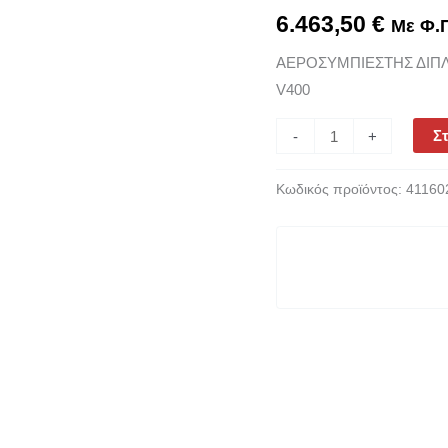
7.5HP
6.463,50
€
Με Φ.Π
+
ΑΕΡΟΣΥΜΠΙΕΣΤΗΣ ΔΙΠΛΗΣ
7.5HP,
V400
PRO
6000B
Στ
-
+
900
T7,5
Κωδικός προϊόντος:
41160
V400
ποσότητα