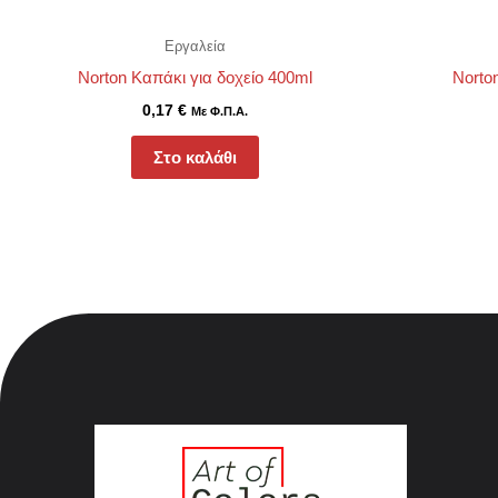
Εργαλεία
Norton Καπάκι για δοχείο 400ml
Norton
0,17
€
Με Φ.Π.Α.
Στο καλάθι