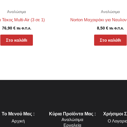
Αναλώσιμα
Αναλώσιμα
 Τάκος Multi-Air (3 σε 1)
Norton Μαχαιράκι για Ναυλο
76,90
€
8,50
€
Με Φ.Π.Α.
Με Φ.Π.Α.
Στο καλάθι
Στο καλάθι
Το Μενού Μας :
Κύρια Προϊόντα Μας :
Χρήσιμοι Σ
Αναλώσιμα
Αρχική
Ο Λογαρι
Εργαλεία