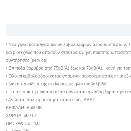
Περιγραφή
Επιπλέον πληροφορίες
Αξιολογήσεις (0)
• Νέα γενιά κατασιγασμένων εμβολοφόρων αεροσυμπιεστων, λειτ
και βιοτεχνίες που απαιτούν σταθερά υψηλή ποιότητα & ποσότη
συντήρησης (service).
• Επίπεδα θορύβου απο 75dB(A) έως και 76dB(A). Ικανά για τοπ
• Ολοι οι εμβολοφόροι κατασιγασμένοι αεροσυμπιεστές είναι εξ
πίνακα προοδευτικής εκκίνησης με ηλεκτροβαλβίδα.
• Για την άριστη ποιότητα αέρα συνίσταται η χρήση ξηραντήρα (σ
• Ανώτατη Ιταλική ποιότητα κατασκευής ABAC.
ΚΕΦΑΛΗ: B5900B
ΧΩΡ/ΤΑ: 500 LT
HP : kW: 5,5 : 4,0