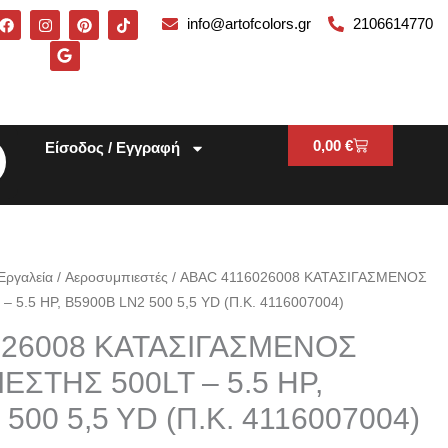
F
I
G
P
T
info@artofcolors.gr
2106614770
a
n
o
i
i
c
s
o
n
k
e
t
g
t
t
b
a
l
e
o
o
g
e
r
k
o
r
e
k
a
s
m
t
Cart
0,00
€
Είσοδος / Εγγραφή
Εργαλεία
/
Αεροσυμπιεστές
/ ABAC 4116026008 ΚΑΤΑΣΙΓΑΣΜΕΝΟΣ
5.5 HP, B5900B LN2 500 5,5 YD (Π.Κ. 4116007004)
026008 ΚΑΤΑΣΙΓΑΣΜΕΝΟΣ
ΣΤΗΣ 500LT – 5.5 HP,
500 5,5 YD (Π.Κ. 4116007004)