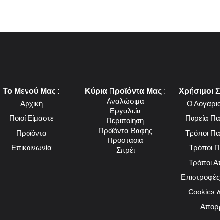
Το Μενού Μας :
Κύρια Προϊόντα Μας :
Χρήσιμοι Σ
Αναλώσιμα
Αρχική
Ο Λογαρι
Εργαλεία
Ποιοί Είμαστε
Πορεία Πα
Περιποίηση
Προϊόντα Βαφής
Προϊόντα
Τρόποι Πα
Προστασία
Επικοινωνία
Τρόποι 
Σπρέι
Τρόποι Α
Επιστροφές
Cookies &
Απορ