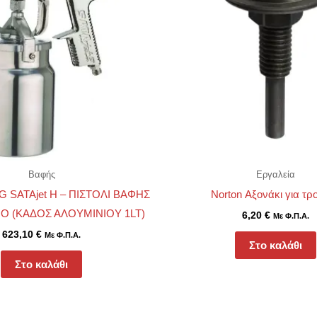
Βαφής
Εργαλεία
G SATAjet H – ΠΙΣΤΟΛΙ ΒΑΦΗΣ
Norton Αξονάκι για τρ
Ο (ΚΑΔΟΣ ΑΛΟΥΜΙΝΙΟΥ 1LT)
6,20
€
Με Φ.Π.Α.
623,10
€
Με Φ.Π.Α.
Στο καλάθι
Στο καλάθι