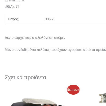
L / min*: 570
dB(A): 75
Βάρος
306 κ.
Δεν υπάρχει καμία αξιολόγηση ακόμη.
Μόνο συνδεδεμένοι πελάτες που έχουν αγοράσει αυτό το προϊό
Σχετικά προϊόντα
Original
Η
Έκπτωση!
price
τρέχουσα
was:
τιμή
600,00 €.
είναι:
400,00 €.