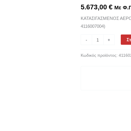
HP,
5.673,00
€
Με Φ.Π
B5900B
ΚΑΤΑΣΙΓΑΣΜΕΝΟΣ ΑΕΡΟΣΥ
LN2
4116007004)
500
5,5
Στ
-
+
YD
(Π.Κ.
Κωδικός προϊόντος:
41160
4116007004)
ποσότητα