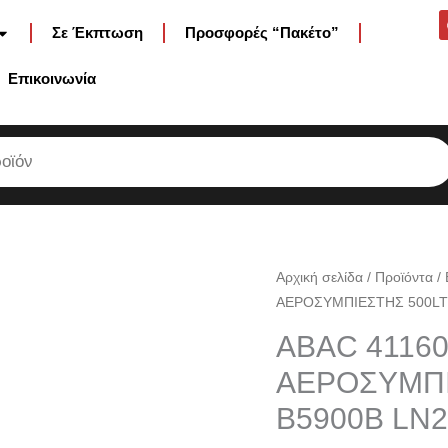
Σε Έκπτωση
Προσφορές “Πακέτο”
Επικοινωνία
ABAC
Αρχική σελίδα
/
Προϊόντα
/
ΑΕΡΟΣΥΜΠΙΕΣΤΗΣ 500LT – 
4116026008
ΚΑΤΑΣΙΓΑΣΜΕΝΟΣ
ABAC 4116
ΑΕΡΟΣΥΜΠΙΕΣΤΗΣ
ΑΕΡΟΣΥΜΠΙΕ
500LT
B5900B LN2 
-
5.5