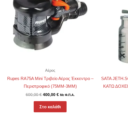
Αέρος
Rupes RA75A Mini Τριβείο Αέρος Έκκεντρο –
SATA JETH.S
Περιστροφικό (75MM-3MM)
ΚΑΤΩ ΔΟΧΕΙ
600,00
€
400,00
€
Με Φ.Π.Α.
Στο καλάθι