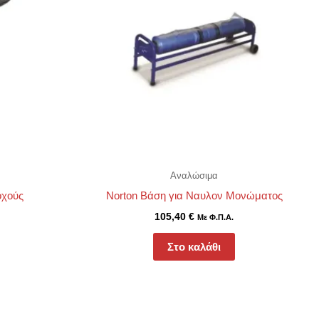
Αναλώσιμα
οχούς
Norton Βάση για Ναυλον Μονώματος
105,40
€
Με Φ.Π.Α.
Στο καλάθι