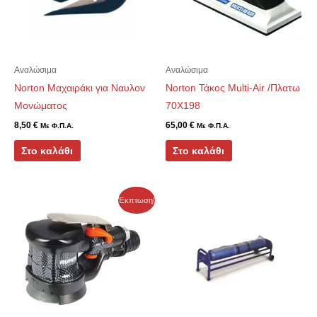
Αναλώσιμα
Αναλώσιμα
Norton Μαχαιράκι για Ναυλον
Norton Τάκος Multi-Air /Πλατω
Μονώματος
70Χ198
8,50
€
65,00
€
Με Φ.Π.Α.
Με Φ.Π.Α.
Στο καλάθι
Στο καλάθι
Original
Η
Έκπτωση!
price
τρέχουσα
was:
τιμή
600,00 €.
είναι:
400,00 €.