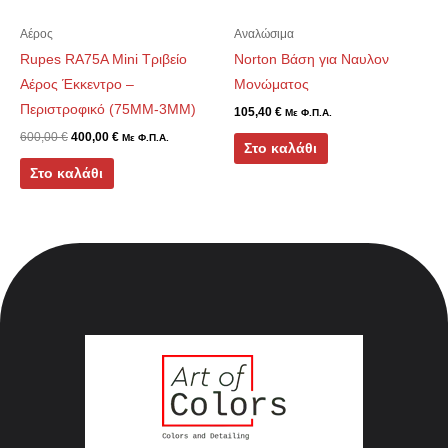
Αέρος
Αναλώσιμα
Rupes RA75A Mini Τριβείο
Norton Βάση για Ναυλον
Αέρος Έκκεντρο –
Μονώματος
Περιστροφικό (75MM-3MM)
105,40
€
Με Φ.Π.Α.
600,00
€
400,00
€
Με Φ.Π.Α.
Στο καλάθι
Στο καλάθι