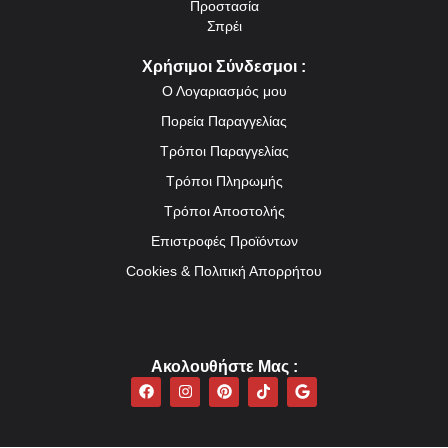
Προστασία
Σπρέι
Χρήσιμοι Σύνδεσμοι :
Ο Λογαριασμός μου
Πορεία Παραγγελίας
Τρόποι Παραγγελίας
Τρόποι Πληρωμής
Τρόποι Αποστολής
Επιστροφές Προϊόντων
Cookies & Πολιτική Απορρήτου
Ακολουθήστε Mας :
F
I
P
T
G
a
n
i
i
o
c
s
n
k
o
e
t
t
t
g
b
a
e
o
l