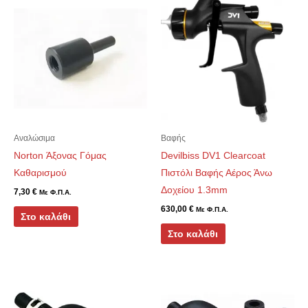
Αναλώσιμα
Βαφής
Norton Άξονας Γόμας
Devilbiss DV1 Clearcoat
Καθαρισμού
Πιστόλι Βαφής Αέρος Άνω
Δοχείου 1.3mm
7,30
€
Με Φ.Π.Α.
630,00
€
Με Φ.Π.Α.
Στο καλάθι
Στο καλάθι