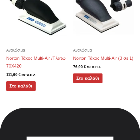
Αναλώσιμα
Αναλώσιμα
Norton Τάκος Multi-Air /Πλατω
Norton Τάκος Multi-Air (3 σε 1)
70Χ420
76,90
€
Με Φ.Π.Α.
111,60
€
Με Φ.Π.Α.
Στο καλάθι
Στο καλάθι