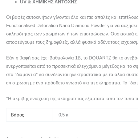
UV & ΧΗΜΙΚΗΣ ΑΝΤΟΧΗΣ
Οι βαφές αυτοκινήτων γίνονται όλο και πιο απαλές και επιτέλο
Functionalised Detonation Nano Diamond Powder για να αυξήσει 
σκληρότητας των χρωμάτων ή των επιστρώσεων. Ουσιαστικά ελέγ
αποφεύγουμε τους δημοφιλείς, αλλά φυσικά αδύνατους ισχυρισμ
Εάν η βαφή σας έχει βαθμολογία 1B, το DQUARTZ θα το ανεβάσει
ενεργοποιείται από το προσεκτικά ελεγχόμενο μέγεθος και το σ
στα “διαμάντια” να συνδέονται ηλεκτροστατικά με τα άλλα συστα
επίστρωση με ένα πρόσθετο γνωστό για τη σκληρότητα. Τα “δ
*Η ακριβής ενίσχυση της σκληρότητας εξαρτάται από τον τύπο τ
Βάρος
0,5 κ.