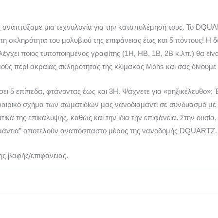
υς αναπτύξαμε μια τεχνολογία για την καταπολέμησή τους. Το DQUA
τη σκληρότητα του μολυβιού της επιφάνειας έως και 5 πόντους! Η δο
χει ποιος τυποποιημένος γραφίτης (1H, HB, 1B, 2B κ.λπ.) θα είνα
ούς περί ακραίας σκληρότητας της κλίμακας Mohs και σας δίνουμε
 5 επίπεδα, φτάνοντας έως και 3H. Ψάχνετε για «ρηξικέλευθο»; Έτ
φαιρικό σχήμα των σωματιδίων μας νανοδιαμάντι σε συνδυασμό με τ
τικά της επικάλυψης, καθώς και την ίδια την επιφάνεια. Στην ουσί
ιαμάντια” αποτελούν αναπόσπαστο μέρος της νανοδομής DQUARTZ.
ης βαφής/επιφάνειας.