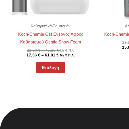
να
επιλεγούν
στη
Καθαριστικά-Σαμπουάν
Αλ
σελίδα
Koch-Chemie Gsf Ενεργός Αφρός
Koch-Chemie
του
Καθαρισμού Gentle Snow Foam
19,
προϊόντος
15,
21,70
€
–
76,26
€
Με Φ.Π.Α.
17,36
€
–
61,01
€
Με Φ.Π.Α.
Επιλογή