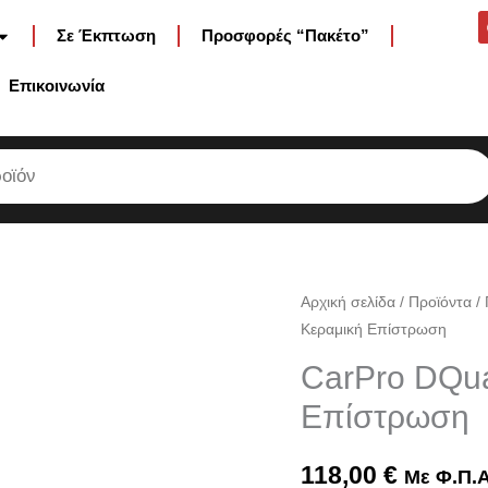
Σε Έκπτωση
Προσφορές “Πακέτο”
Επικοινωνία
CarPro
Αρχική σελίδα
/
Προϊόντα
/
Κεραμική Επίστρωση
DQuarztGo
50ml
CarPro DQua
Κεραμική
Επίστρωση
Επίστρωση
ποσότητα
118,00
€
Με Φ.Π.Α