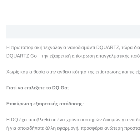
Περιγραφή
Επιπλέον πληροφορίες
Αξιολογήσεις (0)
Η πρωτοποριακή τεχνολογία νανοδιαμάντι DQUARTZ, τώρα διαθ
DQUARTZ Go – την εξαιρετική επίστρωση επαγγελματικής ποιότ
Χωρίς καμία θυσία στην ανθεκτικότητα της επίστρωσης και τις 
Γιατί να επιλέξετε το DQ Go;
Επικύρωση εξαιρετικής απόδοσης:
Η DQ έχει υποβληθεί σε ένα χρόνο αυστηρών δοκιμών για να διασ
ή για οποιαδήποτε άλλη εφαρμογή, προσφέρει ανώτερη προστασί