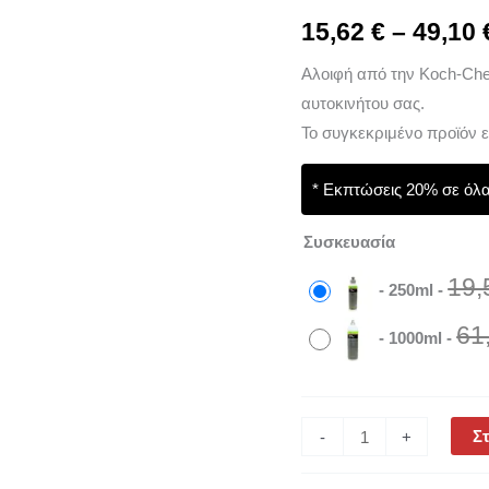
250ml
15,62
€
–
49,10
&
Αλοιφή από την Koch-Che
1000ml
αυτοκινήτου σας.
ποσότητα
Το συγκεκριμένο προϊόν 
* Εκπτώσεις 20% σε όλα
Συσκευασία
19
-
250ml
-
61
-
1000ml
-
Στ
-
+