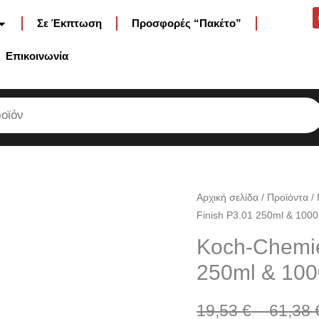
Σε Έκπτωση
Προσφορές “Πακέτο”
Επικοινωνία
Koch-
Αρχική σελίδα
/
Προϊόντα
/
Finish P3.01 250ml & 100
Chemie
Micro
Koch-Chemie
Cut
250ml & 10
&
Finish
19,53
€
–
61,38
P3.01