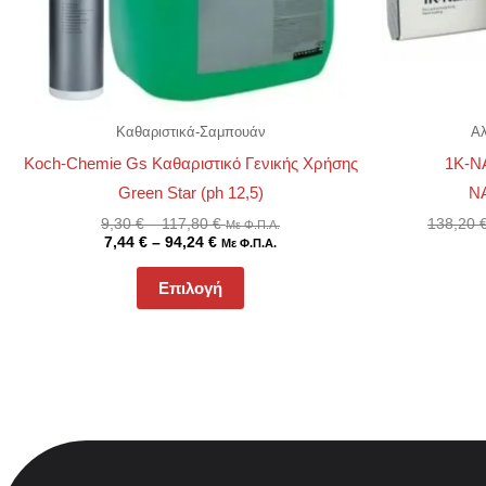
μπορούν
να
επιλεγούν
στη
Καθαριστικά-Σαμπουάν
Αλ
σελίδα
Koch-Chemie Gs Καθαριστικό Γενικής Χρήσης
1K-N
του
Green Star (ph 12,5)
Ν
προϊόντος
9,30
€
–
117,80
€
138,20
Με Φ.Π.Α.
7,44
€
–
94,24
€
Με Φ.Π.Α.
Επιλογή