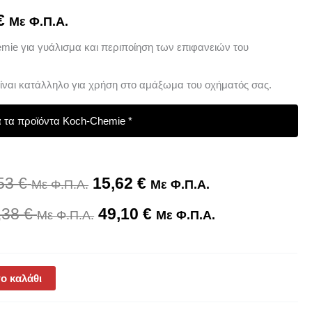
61,38 €
49,10 €
€
Με Φ.Π.Α.
mie για γυάλισμα και περιποίηση των επιφανειών του
είναι κατάλληλο για χρήση στο αμάξωμα του οχήματός σας.
 τα προϊόντα Koch-Chemie *
,53
€
15,62
€
Με Φ.Π.Α.
Με Φ.Π.Α.
,38
€
49,10
€
Με Φ.Π.Α.
Με Φ.Π.Α.
ο καλάθι