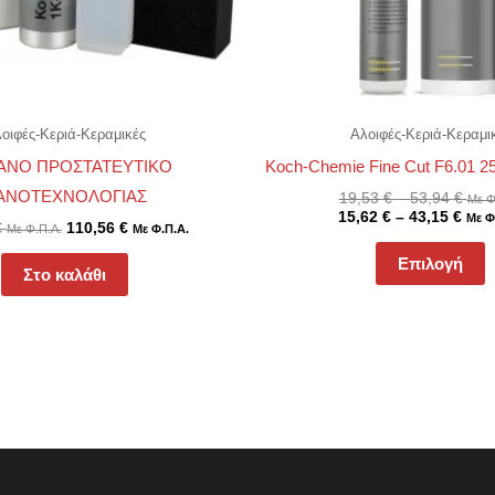
μ
ν
ε
σ
οιφές-Κεριά-Κεραμικές
Αλοιφές-Κεριά-Κεραμι
σ
ANO ΠΡΟΣΤΑΤΕΥΤΙΚΟ
Koch-Chemie Fine Cut F6.01 2
τ
ΑΝΟΤΕΧΝΟΛΟΓΙΑΣ
19,53
€
–
53,94
€
π
Με Φ
15,62
€
–
43,15
€
Με Φ
€
110,56
€
Με Φ.Π.Α.
Με Φ.Π.Α.
Επιλογή
Στο καλάθι