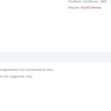
Κωδικός προϊόντος:
Μ/Δ
Μάρκα:
KochChemie
επιφανειών του αυτοκινήτου σας.
α του οχήματός σας.