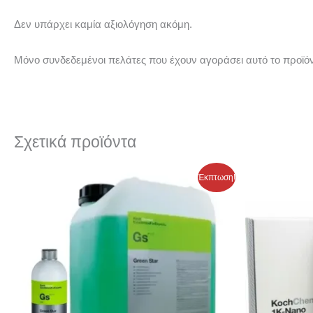
Δεν υπάρχει καμία αξιολόγηση ακόμη.
Μόνο συνδεδεμένοι πελάτες που έχουν αγοράσει αυτό το προϊό
Σχετικά προϊόντα
Price
Price
Αυτό
Έκπτωση!
range:
range:
το
7,44 €
9,30 €
through
through
προϊόν
94,24 €
117,80 €
έχει
πολλαπλές
παραλλαγές.
Οι
επιλογές