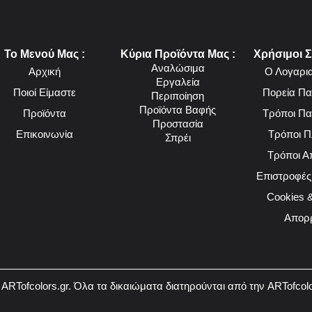
Το Μενού Μας :
Κύρια Προϊόντα Μας :
Χρήσιμοι Σ
Αναλώσιμα
Αρχική
Ο Λογαρι
Εργαλεία
Ποιοί Είμαστε
Πορεία Πα
Περιποίηση
Προϊόντα Βαφής
Προϊόντα
Τρόποι Πα
Προστασία
Επικοινωνία
Τρόποι 
Σπρέι
Τρόποι Α
Επιστροφές
Cookies &
Απορ
ARTofcolors.gr. Όλα τα δικαιώματα διατηρούνται από την ARTofcolor