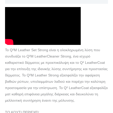
Το Q²M Leather Set Strong είναι η ολοκληρωμένη λύση που
συνδυάζει το Q²M LeatherCleaner Strong, ένα ισχυρό
καθαριστικό δέρματος με προεπικάλυψη και το Q² LeatherCoat
για την επίτευξη της ιδανικής λύσης συντήρησης και προστασίας
δέρματος. Το Q²M Leather Strong εξασφαλίζει την αφαίρεση
βαθιών ρύπων, υπολειμμάτων λαδιού και παρέχει την καλύτερη
προετοιμασία για την επίστρωση. Το Q² LeatherCoat εξασφαλίζει
ματ καθαρή επιφάνεια μεγάλης διάρκειας και διευκολύνει τη
μελλοντική συντήρηση έναντι της μόλυνσης.
ΤΟ ΚΟΥΤΙ ΠΕΡΙΕΧΕΙ: