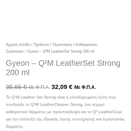
Αρχική σελίδα
/
Προϊόντα
/
Περιποίηση
/
Καθαριστικά-
Σαμπουάν
/ Gyeon – Q²M LeatherSet Strong 200 ml
Gyeon – Q²M LeatherSet Strong
200 ml
35,65
€
32,09
€
Με Φ.Π.Α.
Με Φ.Π.Α.
Το Q²M Leather Set Strong είναι η ολοκληρωμένη λύση που
συνδυάζει το Q²M LeatherCleaner Strong, ένα ισχυρό
καθαριστικό δέρματος με προεπικάλυψη και το Q² LeatherCoat
για την επίτευξη της ιδανικής λύσης συντήρησης και προστασίας
δέρματος.