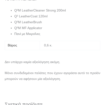
Q²M LeatherCleaner Strong 200ml
Q² LeatherCoat 120ml
Q²M LeatherBrush
Q²M MF Applicator
Πανί με Mικροΐνες
Βάρος
0,6 κ.
Δεν υπάρχει καμία αξιολόγηση ακόμη.
Μόνο συνδεδεμένοι πελάτες που έχουν αγοράσει αυτό το προϊόν
μπορούν να αφήσουν μία αξιολόγηση.
Σχετικά προϊόντα