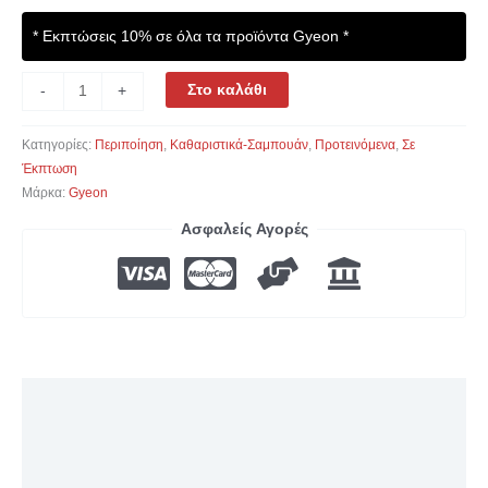
* Εκπτώσεις 10% σε όλα τα προϊόντα Gyeon *
Στο καλάθι
-
+
Κατηγορίες:
Περιποίηση
,
Καθαριστικά-Σαμπουάν
,
Προτεινόμενα
,
Σε
Έκπτωση
Μάρκα:
Gyeon
Ασφαλείς Αγορές
Περιγραφή
Επιπλέον πληροφορίες
Αξιολογήσεις (0)