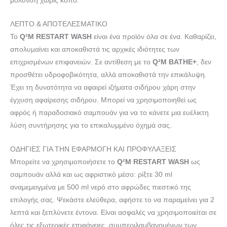
μόλυνση χωρίς κόπο.
ΛΕΠΤΟ & ΑΠΟΤΕΛΕΣΜΑΤΙΚΟ
Το
Q²M RESTART WASH
είναι ένα προϊόν όλα σε ένα. Καθαρίζει,
απολυμαίνει και αποκαθιστά τις αρχικές ιδιότητες των
επιχρισμένων επιφανειών. Σε αντίθεση με το
Q²M BATHE+
, δεν
προσθέτει υδροφοβικότητα, αλλά αποκαθιστά την επικάλυψη.
Έχει τη δυνατότητα να αφαιρεί ιζήματα σιδήρου χάρη στην
έγχυση αφαίρεσης σιδήρου. Μπορεί να χρησιμοποιηθεί ως
αφρός ή παραδοσιακό σαμπουάν για να το κάνετε μια ευέλικτη
λύση συντήρησης για το επικαλυμμένο όχημά σας.
ΟΔΗΓΙΕΣ ΓΙΑ ΤΗΝ ΕΦΑΡΜΟΓΗ ΚΑΙ ΠΡΟΦΥΛΑΞΕΙΣ
Μπορείτε να χρησιμοποιήσετε το
Q²M RESTART WASH
ως
σαμπουάν αλλά και ως αφριστικό μέσο: ρίξτε 30 ml
αναμεμειγμένα με 500 ml νερό στο αφρώδες πιεστικό της
επιλογής σας. Ψεκάστε ελεύθερα, αφήστε το να παραμείνει για 2
λεπτά και ξεπλύνετε έντονα. Είναι ασφαλές να χρησιμοποιείται σε
όλες τις εξωτερικές επιφάνειες, συμπεριλαμβανομένων των