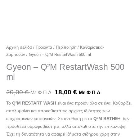
Αρχική σελίδα
/
Προϊόντα
/
Περιποίηση
/
Καθαριστικά-
Σαμπουάν
/ Gyeon – Q²M RestartWash 500 ml
Gyeon – Q²M RestartWash 500
ml
20,00
€
18,00
€
Με Φ.Π.Α.
Με Φ.Π.Α.
Το
Q²M RESTART WASH
είναι ένα προϊόν όλα σε ένα. Καθαρίζει,
απολυμαίνει και αποκαθιστά τις αρχικές ιδιότητες των
επιχρισμένων επιφανειών. Σε αντίθεση με το
Q²M BATHE+
, δεν
προσθέτει υδροφοβικότητα, αλλά αποκαθιστά την επικάλυψη.
Έχει τη δυνατότητα να αφαιρεί ιζήματα σιδήρου χάρη στην