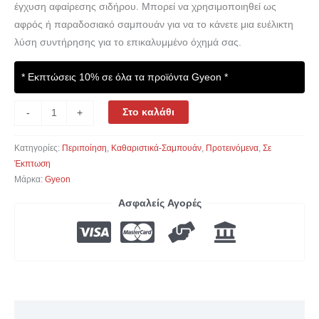
έγχυση αφαίρεσης σιδήρου. Μπορεί να χρησιμοποιηθεί ως
αφρός ή παραδοσιακό σαμπουάν για να το κάνετε μια ευέλικτη
λύση συντήρησης για το επικαλυμμένο όχημά σας.
* Εκπτώσεις 10% σε όλα τα προϊόντα Gyeon *
Στο καλάθι
-
+
Κατηγορίες:
Περιποίηση
,
Καθαριστικά-Σαμπουάν
,
Προτεινόμενα
,
Σε
Έκπτωση
Μάρκα:
Gyeon
Ασφαλείς Αγορές
Περιγραφή