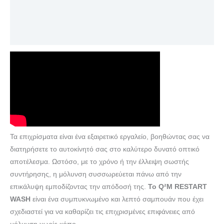
Επιπλέον πληροφορίες
Αξιολογήσεις (0)
Τα επιχρίσματα είναι ένα εξαιρετικό εργαλείο, βοηθώντας σας να
διατηρήσετε το αυτοκίνητό σας στο καλύτερο δυνατό οπτικό
αποτέλεσμα. Ωστόσο, με το χρόνο ή την έλλειψη σωστής
συντήρησης, η μόλυνση συσσωρεύεται πάνω από την
επικάλυψη εμποδίζοντας την απόδοσή της.
Το Q²M RESTART
WASH
είναι ένα συμπυκνωμένο και λεπτό σαμπουάν που έχει
σχεδιαστεί για να καθαρίζει τις επιχρισμένες επιφάνειες από