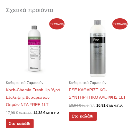
Σχετικά προϊόντα
Έκπτωση!
Έκπτωση!
Καθαριστικά-Σαμπουάν
Καθαριστικά-Σαμπουάν
Koch-Chemie Fresh Up Υγρό
FSE ΚΑΘΑΡΙΣΤΙΚΟ-
Εξάλειψης Δυσάρεστων
ΣΥΝΤΗΡΗΤΙΚΟ ΑΛΟΙΦΗΣ 1LT
Οσμών NTA FREE 1LT
13,64
€
10,91
€
Με Φ.Π.Α.
Με Φ.Π.Α.
17,98
€
14,38
€
Με Φ.Π.Α.
Με Φ.Π.Α.
Στο καλάθι
Στο καλάθι