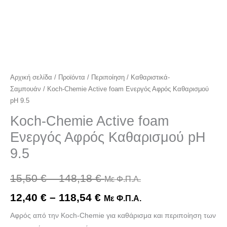
Αρχική σελίδα
/
Προϊόντα
/
Περιποίηση
/
Καθαριστικά-
Σαμπουάν
/ Koch-Chemie Active foam Ενεργός Αφρός Καθαρισμού
pH 9.5
Koch-Chemie Active foam
Ενεργός Αφρός Καθαρισμού pH
9.5
15,50
€
–
148,18
€
Με Φ.Π.Α.
12,40
€
–
118,54
€
Με Φ.Π.Α.
Αφρός από την Koch-Chemie για καθάρισμα και περιποίηση των