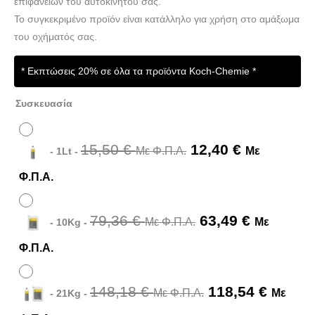
επιφανειών του αυτοκινήτου σας.
Το συγκεκριμένο προϊόν είναι κατάλληλο για χρήση στο αμάξωμα
του οχήματός σας.
* Εκπτώσεις 20% σε όλα τα προϊόντα Koch-Chemie *
Συσκευασία
15,50
€
12,40
€
Με Φ.Π.Α.
Με
-
1Lt
-
Φ.Π.Α.
79,36
€
63,49
€
Με Φ.Π.Α.
Με
-
10Kg
-
Φ.Π.Α.
148,18
€
118,54
€
Με Φ.Π.Α.
Με
-
21Kg
-