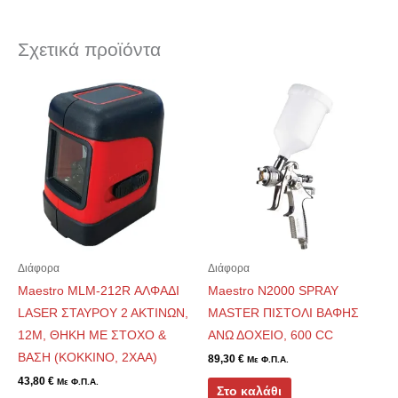
Σχετικά προϊόντα
Διάφορα
Διάφορα
Maestro MLM-212R ΑΛΦΑΔΙ
Maestro N2000 SPRAY
LASER ΣΤΑΥΡΟΥ 2 ΑΚΤΙΝΩΝ,
MASTER ΠΙΣΤΟΛΙ ΒΑΦΗΣ
12M, ΘΗΚΗ ΜΕ ΣΤΟΧΟ &
ΑΝΩ ΔΟΧΕΙΟ, 600 CC
ΒΑΣΗ (ΚΟΚΚΙΝΟ, 2ΧΑΑ)
89,30
€
Με Φ.Π.Α.
43,80
€
Με Φ.Π.Α.
Στο καλάθι