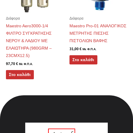
Διάφορα
Διάφορα
Maestro Aero3000-1/4
Maestro Pro-01 ΑΝΑΛΟΓΙΚΟΣ
ΦΙΛΤΡΟ ΣΥΓΚΡΑΤΗΣΗΣ
ΜΕΤΡΗΤΗΣ ΠΙΕΣΗΣ
ΝΕΡΟΥ & ΛΑΔΙΟΥ ΜΕ
ΠΙΣΤΟΛΙΩΝ ΒΑΦΗΣ
ΕΛΑΙΩΤΗΡΑ (980GRM –
31,00
€
Με Φ.Π.Α.
23CMX12.5)
Στο καλάθι
97,70
€
Με Φ.Π.Α.
Στο καλάθι