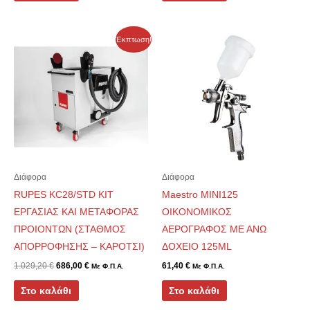
Original
Η
Έκπτωση!
price
τρέχουσα
was:
τιμή
1.029,20 €.
είναι:
686,00 €.
Διάφορα
Διάφορα
RUPES KC28/STD ΚΙΤ
Maestro MINI125
ΕΡΓΑΣΙΑΣ ΚΑΙ ΜΕΤΑΦΟΡΑΣ
ΟΙΚΟΝΟΜΙΚΟΣ
ΠΡΟΙΟΝΤΩΝ (ΣΤΑΘΜΟΣ
ΑΕΡΟΓΡΑΦΟΣ ΜΕ ΑΝΩ
ΑΠΟΡΡΟΦΗΣΗΣ – ΚΑΡΟΤΣΙ)
ΔΟΧΕΙΟ 125ML
1.029,20
€
686,00
€
61,40
€
Με Φ.Π.Α.
Με Φ.Π.Α.
Στο καλάθι
Στο καλάθι