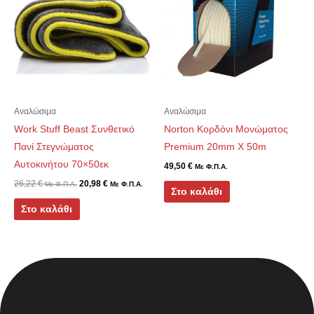
Αναλώσιμα
Αναλώσιμα
Work Stuff Beast Συνθετικό
Norton Κορδόνι Μονώματος
Πανί Στεγνώματος
Premium 20mm X 50m
Αυτοκινήτου 70×50εκ
49,50
€
Με Φ.Π.Α.
26,22
€
20,98
€
Με Φ.Π.Α.
Με Φ.Π.Α.
Στο καλάθι
Στο καλάθι