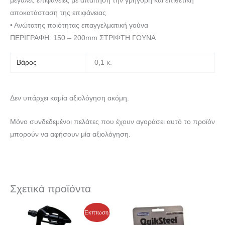
μεγάλες επιφάνειες με απαίτηση την γρήγορη και επιθετική
αποκατάσταση της επιφάνειας
• Ανώτατης ποιότητας επαγγελματική γούνα
ΠΕΡΙΓΡΑΦΗ: 150 – 200mm ΣΤΡΙΦΤΗ ΓΟΥΝΑ
Βάρος
0,1 κ.
Δεν υπάρχει καμία αξιολόγηση ακόμη.
Μόνο συνδεδεμένοι πελάτες που έχουν αγοράσει αυτό το προϊόν
μπορούν να αφήσουν μία αξιολόγηση.
Σχετικά προϊόντα
Price
Price
Αυτό
Έκπτωση!
range:
range:
το