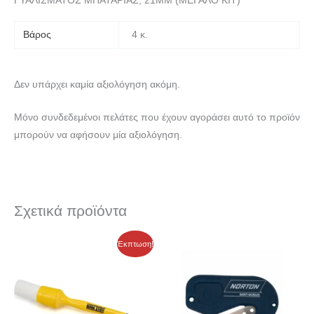
ΓΥΑΛΙΣΜΑΤΟΣ ΜΠΑΤΑΡΙΑΣ, 21MM (ΜΕΓΑΛΟ ΚΙΤ)
Βάρος
4 κ.
Δεν υπάρχει καμία αξιολόγηση ακόμη.
Μόνο συνδεδεμένοι πελάτες που έχουν αγοράσει αυτό το προϊόν
μπορούν να αφήσουν μία αξιολόγηση.
Σχετικά προϊόντα
Price
Price
Αυτό
Έκπτωση!
range:
range:
το
8,16 €
10,20 €
through
through
προϊόν
16,80 €
21,00 €
έχει
πολλαπλές