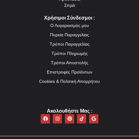
Σπρέι
Χρήσιμοι Σύνδεσμοι :
Ο Λογαριασμός μου
Πορεία Παραγγελίας
Τρόποι Παραγγελίας
Τρόποι Πληρωμής
Τρόποι Αποστολής
Επιστροφές Προϊόντων
Cookies & Πολιτική Απορρήτου
Ακολουθήστε Mας :
F
I
P
T
G
a
n
i
i
o
c
s
n
k
o
e
t
t
t
g
b
a
e
o
l