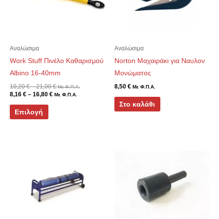
παραλλαγές.
Οι
επιλογές
μπορούν
Αναλώσιμα
Αναλώσιμα
να
Work Stuff Πινέλο Καθαρισμού
Norton Μαχαιράκι για Ναυλον
επιλεγούν
Albino 16-40mm
Μονώματος
στη
10,20
€
–
21,00
€
8,50
€
Με Φ.Π.Α.
Με Φ.Π.Α.
8,16
€
–
16,80
€
Με Φ.Π.Α.
σελίδα
Στο καλάθι
του
Επιλογή
προϊόντος