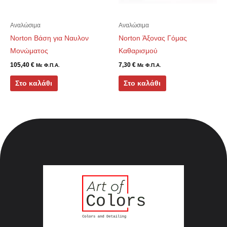
Αναλώσιμα
Αναλώσιμα
Norton Βάση για Ναυλον
Norton Άξονας Γόμας
Μονώματος
Καθαρισμού
105,40
€
7,30
€
Με Φ.Π.Α.
Με Φ.Π.Α.
Στο καλάθι
Στο καλάθι