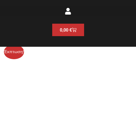
Cart
0,00
€
KochChemie
Έκπτωση!
ΦΙΑΛΗ
ΑΦΡΟΥ
150ml
ποσότητα