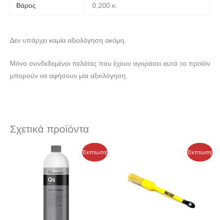
Βάρος
0,200 κ.
Δεν υπάρχει καμία αξιολόγηση ακόμη.
Μόνο συνδεδεμένοι πελάτες που έχουν αγοράσει αυτό το προϊόν
μπορούν να αφήσουν μία αξιολόγηση.
Σχετικά προϊόντα
Price
Price
Αυτό
Έκπτωση!
Έκπτωση!
range:
range:
το
4,36 €
5,45 €
through
through
προϊόν
9,22 €
11,53 €
έχει
πολλαπλές
παραλλαγές.