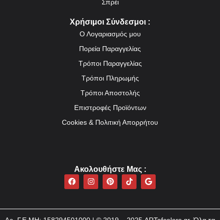
Σπρέι
Χρήσιμοι Σύνδεσμοι :
Ο Λογαριασμός μου
Πορεία Παραγγελίας
Τρόποι Παραγγελίας
Τρόποι Πληρωμής
Τρόποι Αποστολής
Επιστροφές Προϊόντων
Cookies & Πολιτική Απορρήτου
Ακολουθήστε Mας :
F
I
P
T
G
a
n
i
i
o
c
s
n
k
o
e
t
t
t
g
b
a
e
o
l
o
g
r
k
e