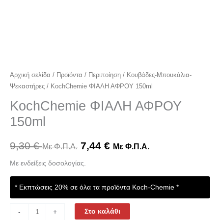
Αρχική σελίδα
/
Προϊόντα
/
Περιποίηση
/
Κουβάδες-Μπουκάλια-
Ψεκαστήρες
/ KochChemie ΦΙΑΛΗ ΑΦΡΟΥ 150ml
KochChemie ΦΙΑΛΗ ΑΦΡΟΥ
150ml
9,30
€
7,44
€
Με Φ.Π.Α.
Με Φ.Π.Α.
Με ενδείξεις δοσολογίας.
* Εκπτώσεις 20% σε όλα τα προϊόντα Koch-Chemie *
Στο καλάθι
-
+